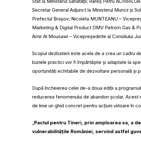
Stat la Ministerul Sănătății; Rareș Petru ACHIRILOAI
Secretar General Adjunct la Ministerul Muncii și 
Prefectul Brașov; Nicoleta MUNTEANU – Vicepreș
Marketing & Digital Product OMV Petrom Gas & Pow
Amir Al Mousawi – Vicepreședinte al Consiliului Jud
Scopul dezbaterii este acela de a crea un cadru de c
bunele practici vor fi împărtășite și adaptate la spe
oportunități echitabile de dezvoltare personală și 
După încheierea celei de-a doua ediții a programului
reducerea fenomenului de abandon școlar. Acest rap
de linie un ghid concret pentru acțiuni viitoare în
„
Pactul pentru Tineri, prin amploarea sa, a d
vulnerabilitățile României, servind astfel guve