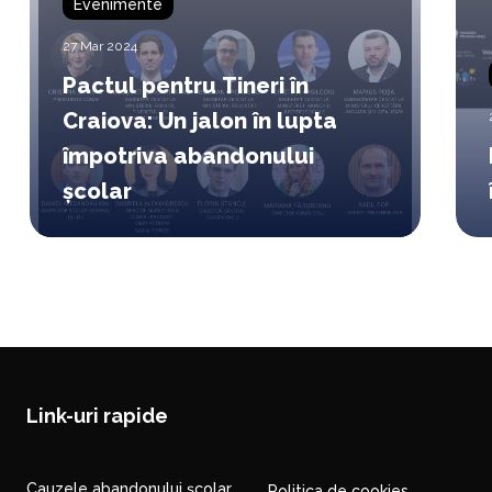
Evenimente
27 Mar 2024
Pactul pentru Tineri în
Craiova: Un jalon în lupta
împotriva abandonului
școlar
Link-uri rapide
Cauzele abandonului școlar
Politica de cookies