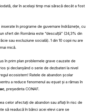
iodată, dar în același timp mai săracă decât a fost
, inserate în programe de guvernare îndrăznețe, cu
e un sfert din România este “desculță” (24,3% din
ăcie sau excluziune socială). 1 din 10 copii nu are
 mai mică.
 adus în prim plan problemele grave cauzate de
rios și declanșând o serie de dezbateri la nivel
ntregul ecosistem! Ratele de abandon școlar
ui pentru a reduce fenomenul au eșuat și a rămas în
iac
, președinta CONAF.
ielea celor afectați de abandon sau aflați în risc de
te să readucă în bănci acei elevi care se