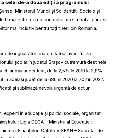
 celei de-a doua ediții a programului
Șanse, Ministerul Muncii și Solidarității Sociale și
e 9 mai este o zi cu conotație, un simbol al păcii și
itor mai incluziv pentru toți tinerii din România.
 de îngrijorător: maternitatea juvenilă. Din
onului școlar în județul Brașov cutremură destinele
, și chiar mai accentuat, de la 2,5% în 2019 la 3,8%
 în același județ de la 686 în 2020 la 702 în 2022.
ficată și subliniază nevoia urgentă de acțiuni
, experți în educație și politici sociale, organizații
strului; Ligia DECA – Ministru al Educației;
Ministerul Finanțelor; Cătălin VIȘEAN – Secretar de