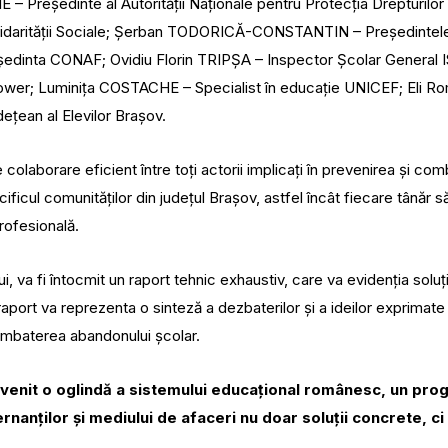
E – Președinte al Autorității Naționale pentru Protecția Drepturilo
Solidarității Sociale; Șerban TODORICĂ-CONSTANTIN – Președintele 
edinta CONAF; Ovidiu Florin TRIPȘA – Inspector Școlar Genera
er; Luminița COSTACHE – Specialist în educație UNICEF; Eli Roman
ețean al Elevilor Brașov.
olaborare eficient între toți actorii implicați în prevenirea și com
cificul comunităților din județul Brașov, astfel încât fiecare tânăr s
profesională.
, va fi întocmit un raport tehnic exhaustiv, care va evidenția soluți
ort va reprezenta o sinteză a dezbaterilor și a ideilor exprimate 
 combaterea abandonului școlar.
evenit o oglindă a sistemului educațional românesc, un pro
rnanților și mediului de afaceri nu doar soluții concrete, ci