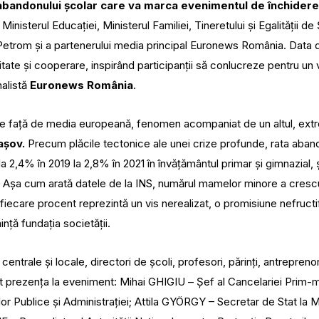
bandonului școlar care va marca evenimentul de închidere a
Ministerul Educației, Ministerul Familiei, Tineretului și Egalității de 
etrom și a partenerului media principal Euronews România.
Data d
itate și cooperare, inspirând participanții să conlucreze pentru un vi
nalistă
Euronews România
.
te față de media europeană, fenomen acompaniat de un altul, extrem
rașov.
Precum plăcile tectonice ale unei crize profunde, rata aband
 la 2,4% în 2019 la 2,8% în 2021 în învățământul primar și gimnazial
. Așa cum arată datele de la INS, numărul mamelor minore a crescut
 fiecare procent reprezintă un vis nerealizat, o promisiune nefructi
nță fundația societății.
entrale și locale, directori de școli, profesori, părinți, antreprenori
prezența la eveniment: Mihai GHIGIU – Șef al Cancelariei Prim-mini
lor Publice și Administrației; Attila GYÖRGY – Secretar de Stat la 