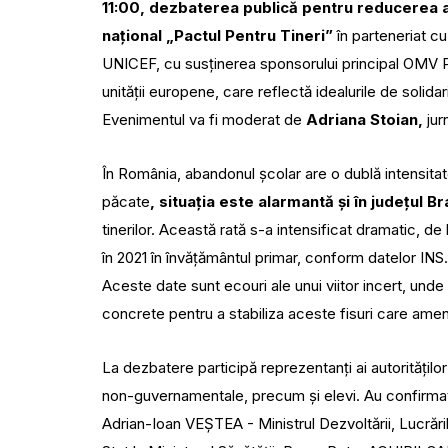
11:00, dezbaterea publică
pentru reducerea a
național „Pactul Pentru Tineri”
în parteneriat cu 
UNICEF, cu susținerea sponsorului principal OMV P
unității europene, care reflectă idealurile de solidar
Evenimentul va fi moderat de
Adriana Stoian,
jur
În România, abandonul școlar are o dublă intensita
păcate
, situația este alarmantă și în județul B
tinerilor. Această rată s-a intensificat dramatic, de
în 2021 în învățământul primar, conform datelor INS
Aceste date sunt ecouri ale unui viitor incert, unde
concrete pentru a stabiliza aceste fisuri care ameni
La dezbatere participă reprezentanți ai autorităților c
non-guvernamentale, precum și elevi. Au confirmat 
Adrian-Ioan VEȘTEA - Ministrul Dezvoltării, Lucrări