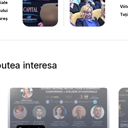
iale
Vii
ului
Toți
ureș
putea interesa