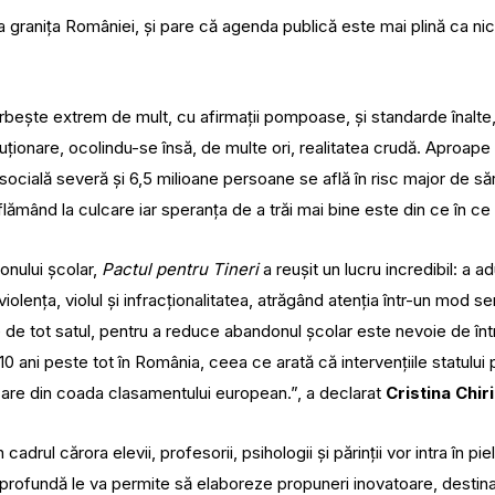
a granița României, și pare că agenda publică este mai plină ca nic
bește extrem de mult, cu afirmații pompoase, și standarde înalte
uționare, ocolindu-se însă, de multe ori, realitatea crudă. Aproap
socială severă și 6,5 milioane persoane se află în risc major de săr
lămând la culcare iar speranța de a trăi mai bine este din ce în ce
donului școlar,
Pactul pentru Tineri
a reușit un lucru incredibil: a
ența, violul și infracționalitatea, atrăgând atenția într-un mod se
e de tot satul, pentru a reduce abandonul școlar este nevoie de î
i 10 ani peste tot în România, ceea ce arată că intervențiile statul
dicare din coada clasamentului european.”, a declarat
Cristina Chir
cadrul cărora elevii, profesorii, psihologii și părinții vor intra în p
rofundă le va permite să elaboreze propuneri inovatoare, destina