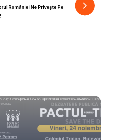
torul României Ne Privește Pe
!