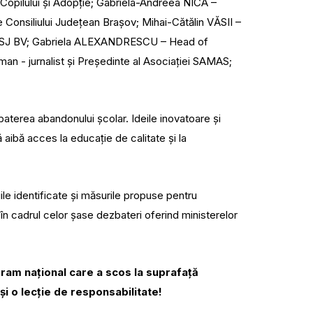
r Copilului și Adopție; Gabriela-Andreea NICA –
Consiliului Județean Brașov; Mihai-Cătălin VĂSII –
l ISJ BV; Gabriela ALEXANDRESCU – Head of
 - jurnalist și Președinte al Asociației SAMAS;
baterea abandonului școlar. Ideile inovatoare și
ă aibă acces la educație de calitate și la
ile identificate și măsurile propuse pentru
în cadrul celor șase dezbateri oferind ministerelor
gram național care a scos la suprafață
 și o lecție de responsabilitate!