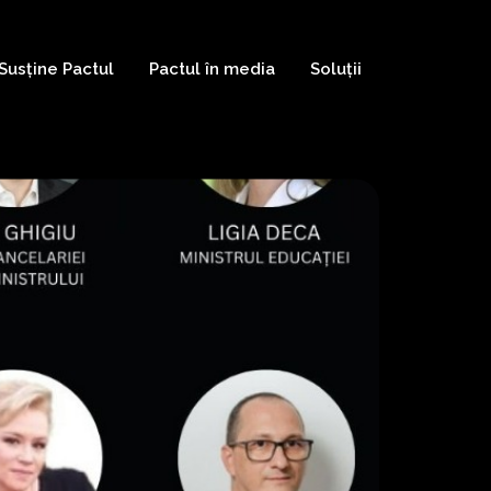
Susține Pactul
Pactul în media
Soluții
Testimoniale
Susține Pactul ca
Persoană Juridică
Susține Pactul ca
Persoană Fizică