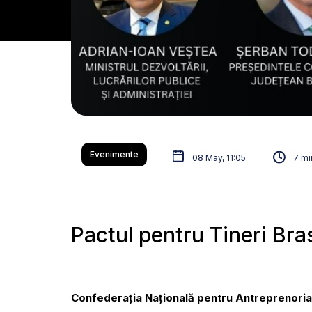
Evenimente
08 May, 11:05
7 mi
Pactul pentru Tineri Bras
Confederația Națională pentru Antreprenoriat