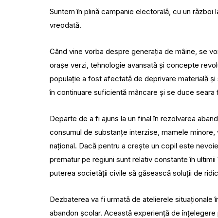
Suntem în plină campanie electorală, cu un război l
vreodată.
Când vine vorba despre generația de mâine, se vor
orașe verzi, tehnologie avansată și concepte revol
populație a fost afectată de deprivare materială și 
în continuare suficientă mâncare și se duce seara f
Departe de a fi ajuns la un final în rezolvarea aban
consumul de substanțe interzise, mamele minore, viol
național. Dacă pentru a crește un copil este nevoi
prematur pe regiuni sunt relativ constante în ultimi
puterea societății civile să găsească soluții de ri
Dezbaterea va fi urmată de atelierele situaționale în 
abandon școlar. Această experiență de înțelegere p