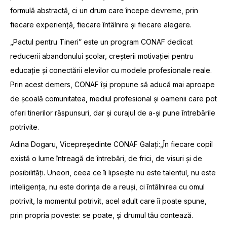
formulă abstractă, ci un drum care începe devreme, prin
fiecare experiență, fiecare întâlnire și fiecare alegere.
„Pactul pentru Tineri” este un program CONAF dedicat
reducerii abandonului școlar, creșterii motivației pentru
educație și conectării elevilor cu modele profesionale reale.
Prin acest demers, CONAF își propune să aducă mai aproape
de școală comunitatea, mediul profesional și oamenii care pot
oferi tinerilor răspunsuri, dar și curajul de a-și pune întrebările
potrivite.
Adina Dogaru, Vicepreședinte CONAF Galați:„În fiecare copil
există o lume întreagă de întrebări, de frici, de visuri și de
posibilități. Uneori, ceea ce îi lipsește nu este talentul, nu este
inteligența, nu este dorința de a reuși, ci întâlnirea cu omul
potrivit, la momentul potrivit, acel adult care îi poate spune,
prin propria poveste: se poate, și drumul tău contează.