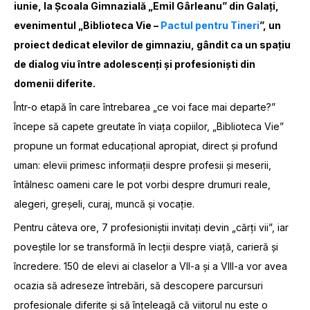
iunie, la Școala Gimnazială „Emil Gârleanu” din Galați,
evenimentul „Biblioteca Vie –
Pactul pentru Tineri
”, un
proiect dedicat elevilor de gimnaziu, gândit ca un spațiu
de dialog viu între adolescenți și profesioniști din
domenii diferite.
Într-o etapă în care întrebarea „ce voi face mai departe?”
începe să capete greutate în viața copiilor, „Biblioteca Vie”
propune un format educațional apropiat, direct și profund
uman: elevii primesc informații despre profesii și meserii,
întâlnesc oameni care le pot vorbi despre drumuri reale,
alegeri, greșeli, curaj, muncă și vocație.
Pentru câteva ore, 7 profesioniștii invitați devin „cărți vii”, iar
poveștile lor se transformă în lecții despre viață, carieră și
încredere. 150 de elevi ai claselor a VII-a și a VIII-a vor avea
ocazia să adreseze întrebări, să descopere parcursuri
profesionale diferite și să înțeleagă că viitorul nu este o