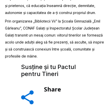
și prietenos, că educația înseamnă direcție, demnitate,
autonomie și capacitatea de a-ți construi propriul drum.
Prin organizarea „Bibliotecii Vii” la Școala Gimnazială „Emil
Gârleanu”, CONAF Galați și Inspectoratul Școlar Județean
Galați transmit un mesaj comun: viitorul tinerilor se formează
acolo unde adulții aleg să fie prezenți, să asculte, să inspire
și să construiască conexiuni între școală, comunitate și
profesiile de mâine.
Susține și tu Pactul
pentru Tineri
Share