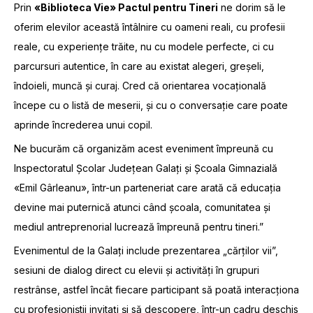
Prin
«Biblioteca Vie» Pactul pentru Tineri
ne dorim să le
oferim elevilor această întâlnire cu oameni reali, cu profesii
reale, cu experiențe trăite, nu cu modele perfecte, ci cu
parcursuri autentice, în care au existat alegeri, greșeli,
îndoieli, muncă și curaj. Cred că orientarea vocațională
începe cu o listă de meserii, și cu o conversație care poate
aprinde încrederea unui copil.
Ne bucurăm că organizăm acest eveniment împreună cu
Inspectoratul Școlar Județean Galați și Școala Gimnazială
«Emil Gârleanu», într-un parteneriat care arată că educația
devine mai puternică atunci când școala, comunitatea și
mediul antreprenorial lucrează împreună pentru tineri.”
Evenimentul de la Galați include prezentarea „cărților vii”,
sesiuni de dialog direct cu elevii și activități în grupuri
restrânse, astfel încât fiecare participant să poată interacționa
cu profesioniștii invitați și să descopere, într-un cadru deschis